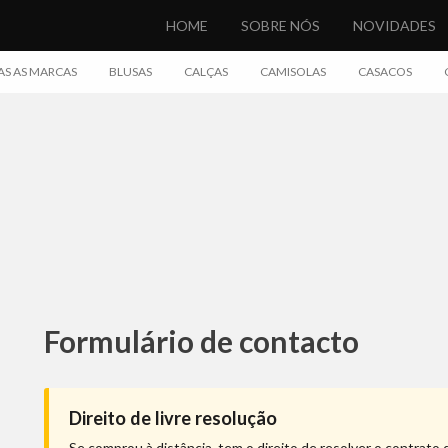
HOME
SOBRE NÓS
NOVIDADES
S AS MARCAS
BLUSAS
CALÇAS
CAMISOLAS
CASACOS
Formulário de contacto
Direito de livre resolução
Se comprou à distância, tem o direito de resolver o contrato 