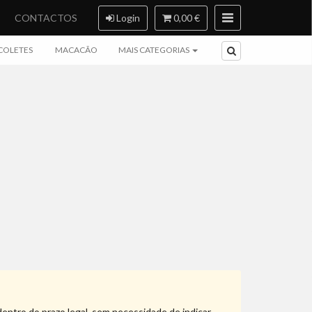
CONTACTOS
Login
0,00 €
COLETES
MACACÃO
MAIS CATEGORIAS
dentro do prazo legal, sem necessidade de indicar